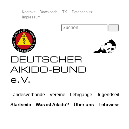
Kontakt
Downloads
TK
Datenschutz
Impressum
DEUTSCHER
AIKIDO-BUND
e.V.
Landesverbände
Vereine
Lehrgänge
Jugendseiten
Startseite
Was ist Aikido?
Über uns
Lehrwesen